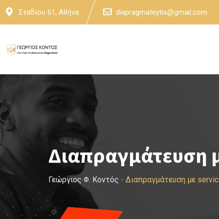
Skip
Σταδίου 61, Αθήνα
diapragmateytis@gmail.com
to
content
Διαπραγμάτευση μ
Γεώργιος Φ. Κοντός
-
Διαπραγμάτευση με servi