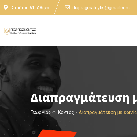
Skip
Σταδίου 61, Αθήνα
diapragmateytis@gmail.com
to
content
Διαπραγμάτευση με
Γεώργιος Φ. Κοντός
-
Διαπραγμάτευση με servic