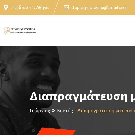
Skip
Σταδίου 61, Αθήνα
diapragmateytis@gmail.com
to
content
Διαπραγμάτευση μ
Γεώργιος Φ. Κοντός
-
Διαπραγμάτευση με servi