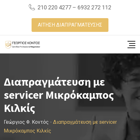
Skip
210 220 4277 – 6932 272 112
to
content
ΑΙΤΗΣΗ ΔΙΑΠΡΑΓΜΑΤΕΥΣΗΣ
Διαπραγμάτευση με
servicer Μικρόκαμπος
Κιλκίς
Γεώργιος Φ. Κοντός
-
Διαπραγμάτευση με servicer
Μικρόκαμπος Κιλκίς