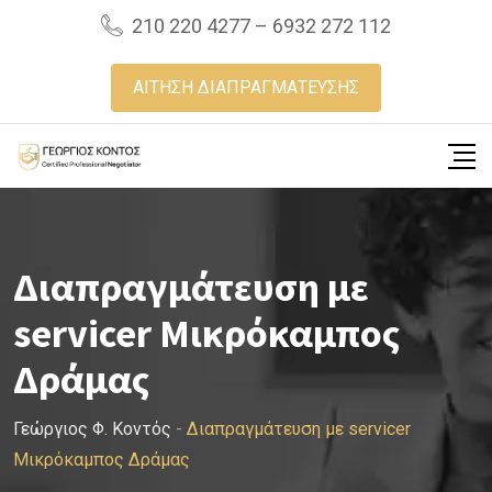
Skip
210 220 4277 – 6932 272 112
to
content
ΑΙΤΗΣΗ ΔΙΑΠΡΑΓΜΑΤΕΥΣΗΣ
Διαπραγμάτευση με
servicer Μικρόκαμπος
Δράμας
Γεώργιος Φ. Κοντός
-
Διαπραγμάτευση με servicer
Μικρόκαμπος Δράμας