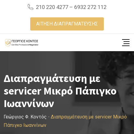
Skip
210 220 4277 – 6932 272 112
to
content
ΑΙΤΗΣΗ ΔΙΑΠΡΑΓΜΑΤΕΥΣΗΣ
Διαπραγμάτευση με
servicer Μικρό Πάπιγκο
Ιωαννίνων
Γεώργιος Φ. Κοντός
-
Διαπραγμάτευση με servicer Μικρό
Πάπιγκο Ιωαννίνων