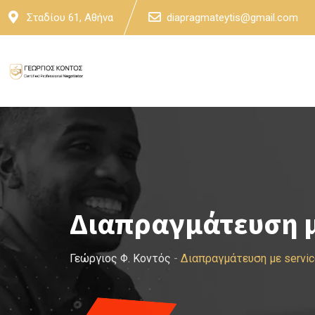
Skip
Σταδίου 61, Αθήνα
diapragmateytis@gmail.com
to
content
Διαπραγμάτευση με
Γεώργιος Φ. Κοντός
-
Διαπραγμάτευση με servic