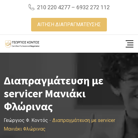
Skip
210 220 4277 – 6932 272 112
to
content
ΑΙΤΗΣΗ ΔΙΑΠΡΑΓΜΑΤΕΥΣΗΣ
Διαπραγμάτευση με
servicer Μανιάκι
Φλώρινας
Γεώργιος Φ. Κοντός
-
Διαπραγμάτευση με servicer
Μανιάκι Φλώρινας