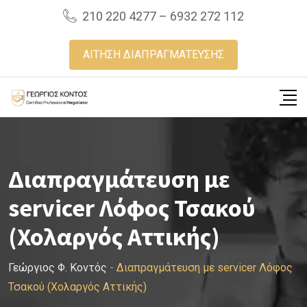
Skip
210 220 4277 – 6932 272 112
to
content
ΑΙΤΗΣΗ ΔΙΑΠΡΑΓΜΑΤΕΥΣΗΣ
Διαπραγμάτευση με
servicer Λόφος Τσακού
(Χολαργός Αττικής)
Γεώργιος Φ. Κοντός
-
Διαπραγμάτευση με servicer Λόφος
Τσακού (Χολαργός Αττικής)