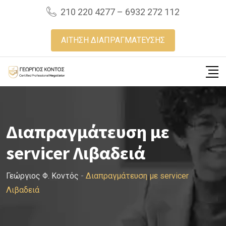
Skip
210 220 4277 – 6932 272 112
to
content
ΑΙΤΗΣΗ ΔΙΑΠΡΑΓΜΑΤΕΥΣΗΣ
Διαπραγμάτευση με
servicer Λιβαδειά
Γεώργιος Φ. Κοντός
-
Διαπραγμάτευση με servicer
Λιβαδειά