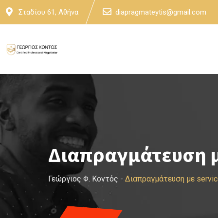
Skip
Σταδίου 61, Αθήνα
diapragmateytis@gmail.com
to
content
Διαπραγμάτευση με
Γεώργιος Φ. Κοντός
-
Διαπραγμάτευση με servic