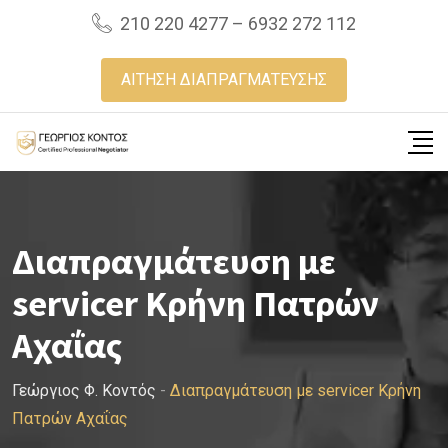
Skip
210 220 4277 – 6932 272 112
to
content
ΑΙΤΗΣΗ ΔΙΑΠΡΑΓΜΑΤΕΥΣΗΣ
Διαπραγμάτευση με
servicer Κρήνη Πατρών
Αχαΐας
Γεώργιος Φ. Κοντός
-
Διαπραγμάτευση με servicer Κρήνη
Πατρών Αχαΐας