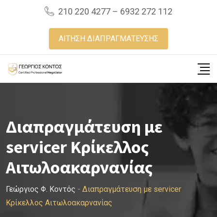
Skip
210 220 4277 – 6932 272 112
to
content
ΑΙΤΗΣΗ ΔΙΑΠΡΑΓΜΑΤΕΥΣΗΣ
Διαπραγμάτευση με
servicer Κρίκελλος
Αιτωλοακαρνανίας
Γεώργιος Φ. Κοντός
-
Διαπραγμάτευση με servicer
Κρίκελλος Αιτωλοακαρνανίας