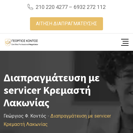
Skip
210 220 4277 – 6932 272 112
to
content
ΑΙΤΗΣΗ ΔΙΑΠΡΑΓΜΑΤΕΥΣΗΣ
Διαπραγμάτευση με
servicer Κρεμαστή
Λακωνίας
Γεώργιος Φ. Κοντός
-
Διαπραγμάτευση με servicer
Κρεμαστή Λακωνίας