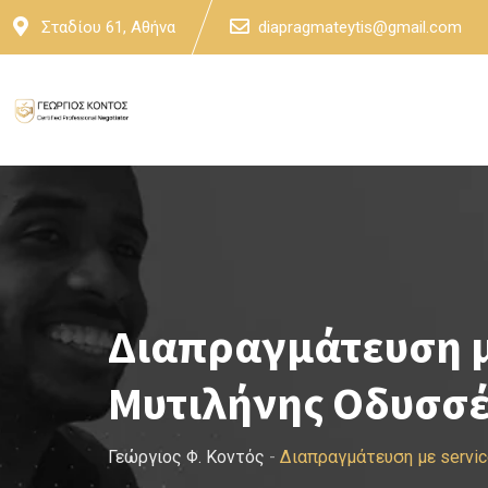
Skip
Σταδίου 61, Αθήνα
diapragmateytis@gmail.com
to
content
Διαπραγμάτευση μ
Μυτιλήνης Οδυσσέ
Γεώργιος Φ. Κοντός
-
Διαπραγμάτευση με servi