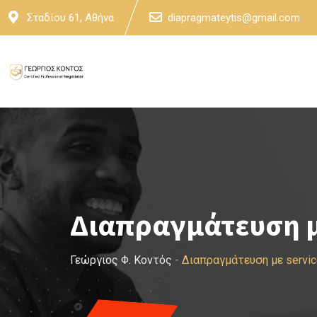
Skip
Σταδίου 61, Αθήνα
diapragmateytis@gmail.com
to
content
Διαπραγμάτευση μ
Γεώργιος Φ. Κοντός
-
Διαπραγμάτευση με servi