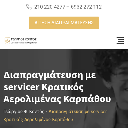
Skip
210 220 4277 – 6932 272 112
to
content
ΑΙΤΗΣΗ ΔΙΑΠΡΑΓΜΑΤΕΥΣΗΣ
Διαπραγμάτευση με
servicer Κρατικός
Αερολιμένας Καρπάθου
Γεώργιος Φ. Κοντός
-
Διαπραγμάτευση με servicer
Κρατικός Αερολιμένας Καρπάθου