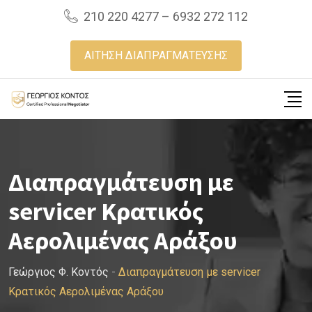
Skip
210 220 4277 – 6932 272 112
to
content
ΑΙΤΗΣΗ ΔΙΑΠΡΑΓΜΑΤΕΥΣΗΣ
Διαπραγμάτευση με
servicer Κρατικός
Αερολιμένας Αράξου
Γεώργιος Φ. Κοντός
-
Διαπραγμάτευση με servicer
Κρατικός Αερολιμένας Αράξου