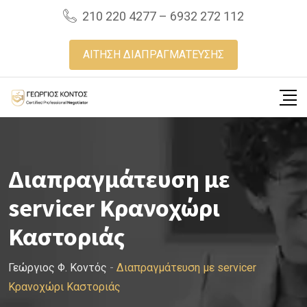
Skip
210 220 4277 – 6932 272 112
to
content
ΑΙΤΗΣΗ ΔΙΑΠΡΑΓΜΑΤΕΥΣΗΣ
Διαπραγμάτευση με
servicer Κρανοχώρι
Καστοριάς
Γεώργιος Φ. Κοντός
-
Διαπραγμάτευση με servicer
Κρανοχώρι Καστοριάς