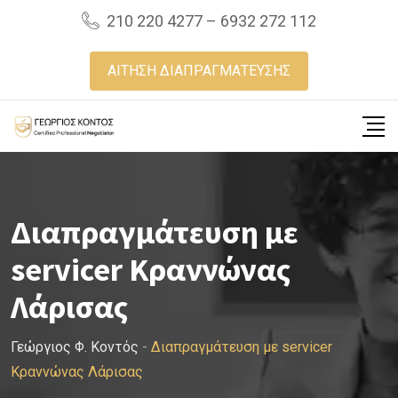
Skip
210 220 4277 – 6932 272 112
to
content
ΑΙΤΗΣΗ ΔΙΑΠΡΑΓΜΑΤΕΥΣΗΣ
Διαπραγμάτευση με
servicer Κραννώνας
Λάρισας
Γεώργιος Φ. Κοντός
-
Διαπραγμάτευση με servicer
Κραννώνας Λάρισας