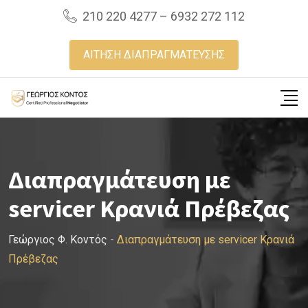
Skip
210 220 4277 – 6932 272 112
to
content
ΑΙΤΗΣΗ ΔΙΑΠΡΑΓΜΑΤΕΥΣΗΣ
Διαπραγμάτευση με
servicer Κρανιά Πρέβεζας
Γεώργιος Φ. Κοντός
-
Διαπραγμάτευση με servicer Κρανιά
Πρέβεζας