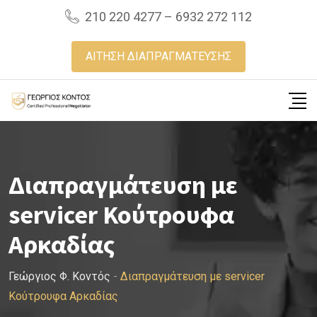
Skip
210 220 4277 – 6932 272 112
to
content
ΑΙΤΗΣΗ ΔΙΑΠΡΑΓΜΑΤΕΥΣΗΣ
Διαπραγμάτευση με
servicer Κούτρουφα
Αρκαδίας
Γεώργιος Φ. Κοντός
-
Διαπραγμάτευση με servicer
Κούτρουφα Αρκαδίας