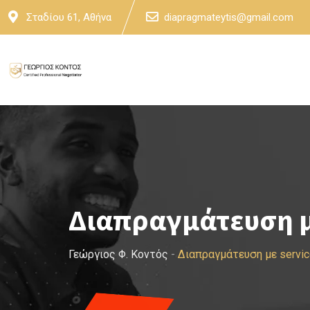
Skip
Σταδίου 61, Αθήνα
diapragmateytis@gmail.com
to
content
Διαπραγμάτευση μ
Γεώργιος Φ. Κοντός
-
Διαπραγμάτευση με servi