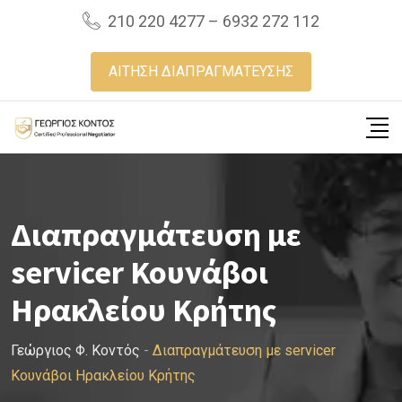
Skip
210 220 4277 – 6932 272 112
to
content
ΑΙΤΗΣΗ ΔΙΑΠΡΑΓΜΑΤΕΥΣΗΣ
Διαπραγμάτευση με
servicer Κουνάβοι
Ηρακλείου Κρήτης
Γεώργιος Φ. Κοντός
-
Διαπραγμάτευση με servicer
Κουνάβοι Ηρακλείου Κρήτης