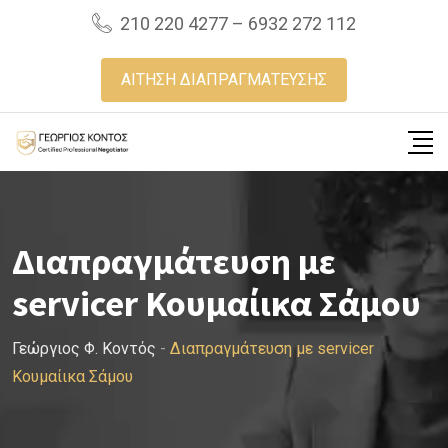
Skip
210 220 4277 – 6932 272 112
to
content
ΑΙΤΗΣΗ ΔΙΑΠΡΑΓΜΑΤΕΥΣΗΣ
Διαπραγμάτευση με
servicer Κουμαίικα Σάμου
Γεώργιος Φ. Κοντός
-
Διαπραγμάτευση με servicer
Κουμαίικα Σάμου