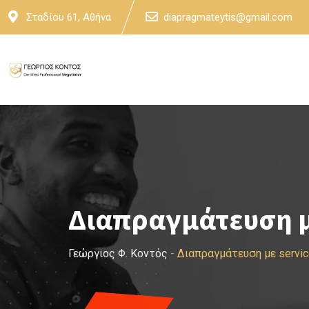
Skip
Σταδίου 61, Αθήνα
diapragmateytis@gmail.com
to
content
Διαπραγμάτευση μ
Γεώργιος Φ. Κοντός
-
Διαπραγμάτευση με servic