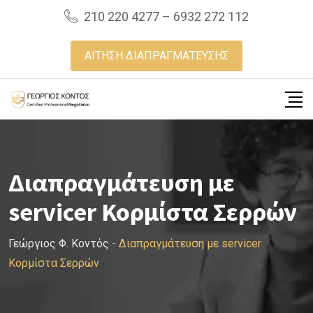
Skip
210 220 4277 – 6932 272 112
to
content
ΑΙΤΗΣΗ ΔΙΑΠΡΑΓΜΑΤΕΥΣΗΣ
Διαπραγμάτευση με
servicer Κορμίστα Σερρών
Γεώργιος Φ. Κοντός
-
Διαπραγμάτευση με servicer
Κορμίστα Σερρών