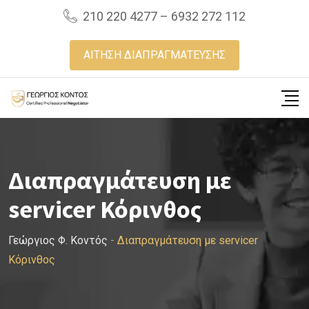
Skip
210 220 4277 – 6932 272 112
to
content
ΑΙΤΗΣΗ ΔΙΑΠΡΑΓΜΑΤΕΥΣΗΣ
Διαπραγμάτευση με
servicer Κόρινθος
Γεώργιος Φ. Κοντός
-
Διαπραγμάτευση με servicer
Κόρινθος