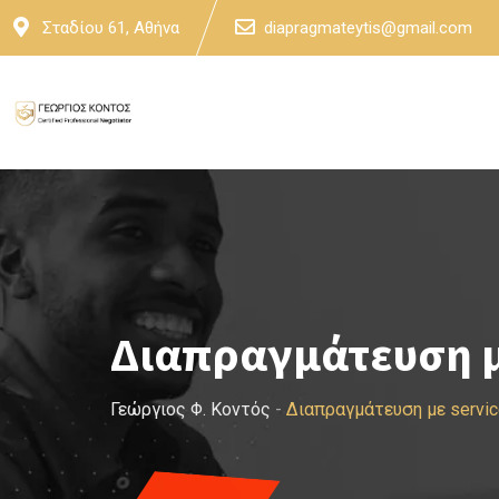
Skip
Σταδίου 61, Αθήνα
diapragmateytis@gmail.com
to
content
Διαπραγμάτευση μ
Γεώργιος Φ. Κοντός
-
Διαπραγμάτευση με servi