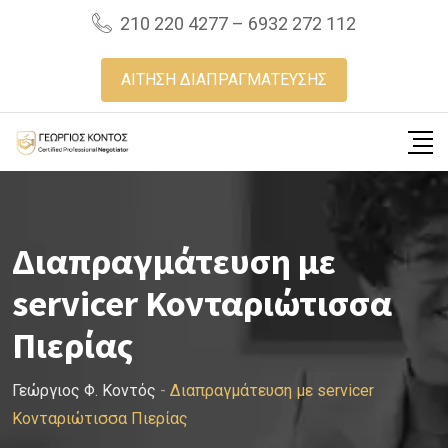
Skip
210 220 4277 – 6932 272 112
to
content
ΑΙΤΗΣΗ ΔΙΑΠΡΑΓΜΑΤΕΥΣΗΣ
Διαπραγμάτευση με
servicer Κονταριώτισσα
Πιερίας
Γεώργιος Φ. Κοντός
-
Διαπραγμάτευση με servicer
Κονταριώτισσα Πιερίας