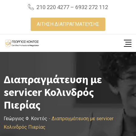
Skip
210 220 4277 – 6932 272 112
to
content
ΑΙΤΗΣΗ ΔΙΑΠΡΑΓΜΑΤΕΥΣΗΣ
Διαπραγμάτευση με
servicer Κολινδρός
Πιερίας
Γεώργιος Φ. Κοντός
-
Διαπραγμάτευση με servicer
Κολινδρός Πιερίας