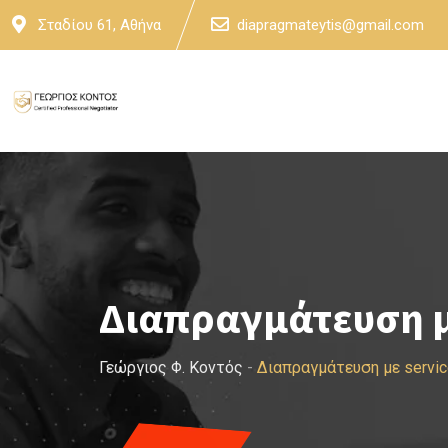
Skip
Σταδίου 61, Αθήνα
diapragmateytis@gmail.com
to
content
Διαπραγμάτευση με
Γεώργιος Φ. Κοντός
-
Διαπραγμάτευση με servi