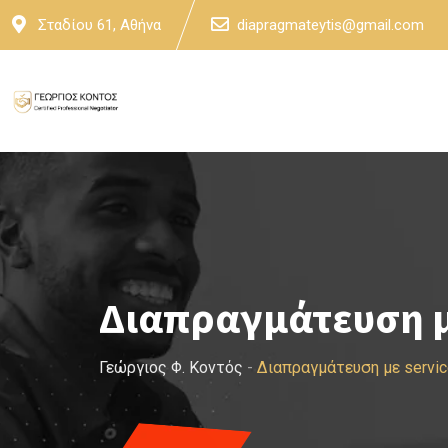
Skip
Σταδίου 61, Αθήνα
diapragmateytis@gmail.com
to
content
Διαπραγμάτευση μ
Γεώργιος Φ. Κοντός
-
Διαπραγμάτευση με servi