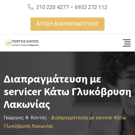
Skip
210 220 4277 – 6932 272 112
to
content
ΑΙΤΗΣΗ ΔΙΑΠΡΑΓΜΑΤΕΥΣΗΣ
Διαπραγμάτευση με
servicer Κάτω Γλυκόβρυση
Λακωνίας
Γεώργιος Φ. Κοντός
-
Διαπραγμάτευση με servicer Κάτω
Γλυκόβρυση Λακωνίας