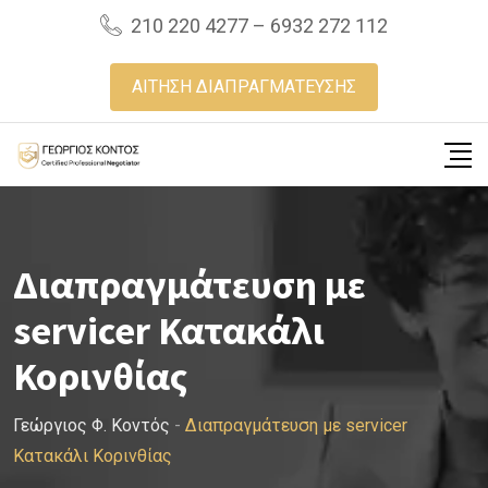
Skip
210 220 4277 – 6932 272 112
to
content
ΑΙΤΗΣΗ ΔΙΑΠΡΑΓΜΑΤΕΥΣΗΣ
Διαπραγμάτευση με
servicer Κατακάλι
Κορινθίας
Γεώργιος Φ. Κοντός
-
Διαπραγμάτευση με servicer
Κατακάλι Κορινθίας