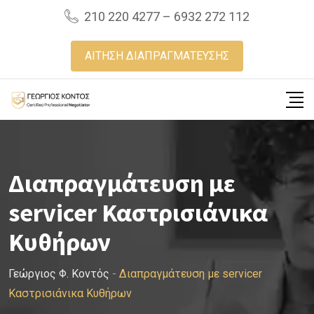
Skip
210 220 4277 – 6932 272 112
to
content
ΑΙΤΗΣΗ ΔΙΑΠΡΑΓΜΑΤΕΥΣΗΣ
Διαπραγμάτευση με
servicer Καστρισιάνικα
Κυθήρων
Γεώργιος Φ. Κοντός
-
Διαπραγμάτευση με servicer
Καστρισιάνικα Κυθήρων