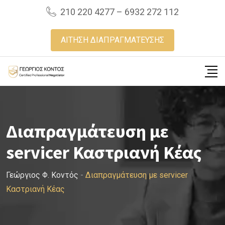
Skip
210 220 4277 – 6932 272 112
to
content
ΑΙΤΗΣΗ ΔΙΑΠΡΑΓΜΑΤΕΥΣΗΣ
Διαπραγμάτευση με
servicer Καστριανή Κέας
Γεώργιος Φ. Κοντός
-
Διαπραγμάτευση με servicer
Καστριανή Κέας