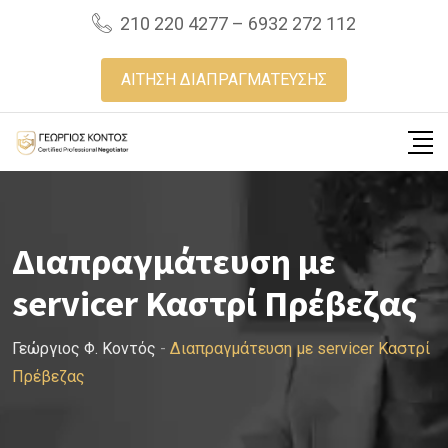
Skip
210 220 4277 – 6932 272 112
to
content
ΑΙΤΗΣΗ ΔΙΑΠΡΑΓΜΑΤΕΥΣΗΣ
Διαπραγμάτευση με
servicer Καστρί Πρέβεζας
Γεώργιος Φ. Κοντός
-
Διαπραγμάτευση με servicer Καστρί
Πρέβεζας