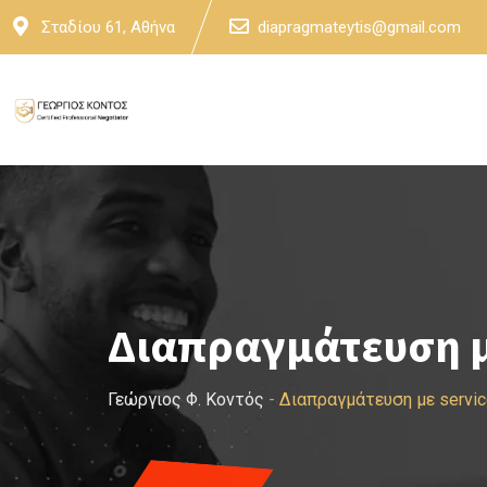
Skip
Σταδίου 61, Αθήνα
diapragmateytis@gmail.com
to
content
Διαπραγμάτευση μ
Γεώργιος Φ. Κοντός
-
Διαπραγμάτευση με servi