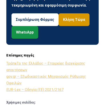
τεκμηριωμένη και εφαρμόσιμη συμφωνία.
Συμπλήρωση Φόρμας
Κλήση Τώρα
WhatsApp
Επίσημες πηγές
Τράπεζα της Ελλάδος – Εταιρείες διαχείρισης
απαιτήσεων
gov.gr – Εξωδικαστικός Μηχανισμός Ρύθμισης
Οφειλών
EUR-Lex – Οδηγία (ΕΕ) 2021/2167
Χρήσιμες σελίδες: