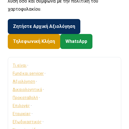
λύση όσο και σύμφωνα με την πολιτική του
χαρτοφυλακίου.
Ζητήστε Αρχική Αξιολόγηση
Τηλεφωνική Κλήση
WhatsApp
Τι είναι
·
Fund και servicer
·
Αξιολόγηση
·
Δικαιολογητικά
·
Προκαταβολή
·
Επιλογές
·
Εταιρείες
·
Εξωδικαστικός
·