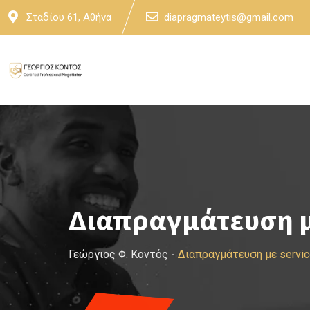
Skip
Σταδίου 61, Αθήνα
diapragmateytis@gmail.com
to
content
Διαπραγμάτευση μ
Γεώργιος Φ. Κοντός
-
Διαπραγμάτευση με servi