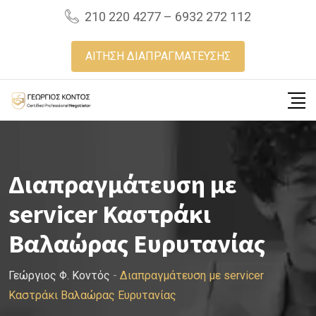
Skip
210 220 4277 – 6932 272 112
to
content
ΑΙΤΗΣΗ ΔΙΑΠΡΑΓΜΑΤΕΥΣΗΣ
Διαπραγμάτευση με
servicer Καστράκι
Βαλαώρας Ευρυτανίας
Γεώργιος Φ. Κοντός
-
Διαπραγμάτευση με servicer
Καστράκι Βαλαώρας Ευρυτανίας