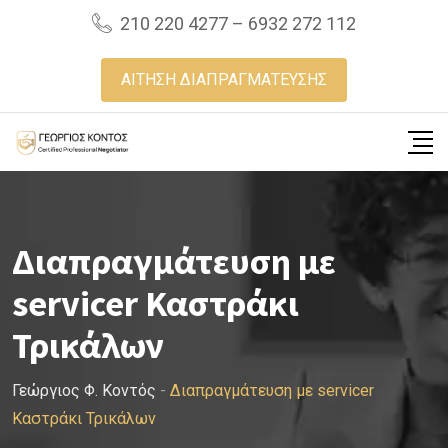
Skip
210 220 4277 – 6932 272 112
to
content
ΑΙΤΗΣΗ ΔΙΑΠΡΑΓΜΑΤΕΥΣΗΣ
Διαπραγμάτευση με
servicer Καστράκι
Τρικάλων
Γεώργιος Φ. Κοντός
-
Διαπραγμάτευση με servicer
Καστράκι Τρικάλων