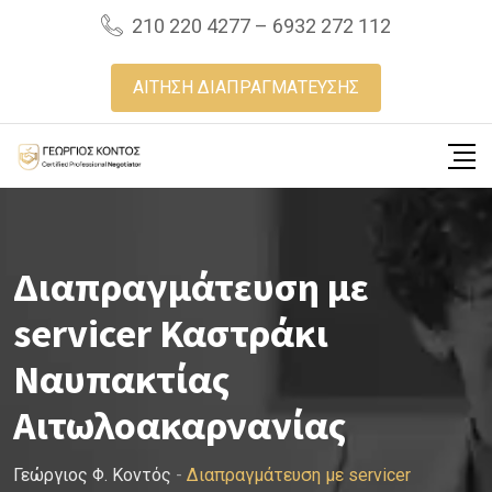
Skip
210 220 4277 – 6932 272 112
to
content
ΑΙΤΗΣΗ ΔΙΑΠΡΑΓΜΑΤΕΥΣΗΣ
Διαπραγμάτευση με
servicer Καστράκι
Ναυπακτίας
Αιτωλοακαρνανίας
Γεώργιος Φ. Κοντός
-
Διαπραγμάτευση με servicer