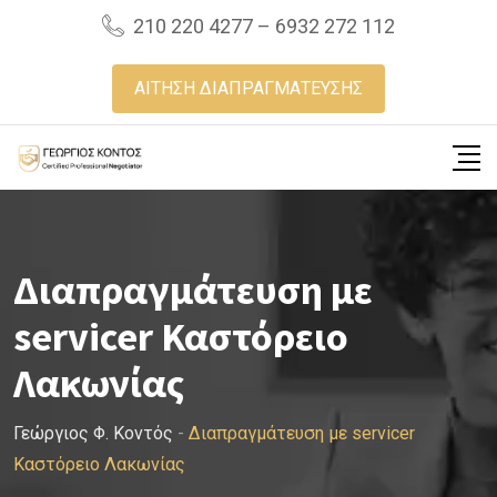
Skip
210 220 4277 – 6932 272 112
to
content
ΑΙΤΗΣΗ ΔΙΑΠΡΑΓΜΑΤΕΥΣΗΣ
Διαπραγμάτευση με
servicer Καστόρειο
Λακωνίας
Γεώργιος Φ. Κοντός
-
Διαπραγμάτευση με servicer
Καστόρειο Λακωνίας