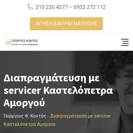
Skip
210 220 4277 – 6932 272 112
to
content
ΑΙΤΗΣΗ ΔΙΑΠΡΑΓΜΑΤΕΥΣΗΣ
Διαπραγμάτευση με
servicer Καστελόπετρα
Αμοργού
Γεώργιος Φ. Κοντός
-
Διαπραγμάτευση με servicer
Καστελόπετρα Αμοργού