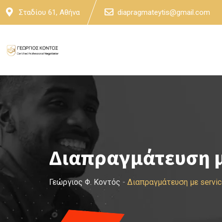
Skip
Σταδίου 61, Αθήνα
diapragmateytis@gmail.com
to
content
Διαπραγμάτευση μ
Γεώργιος Φ. Κοντός
-
Διαπραγμάτευση με servi