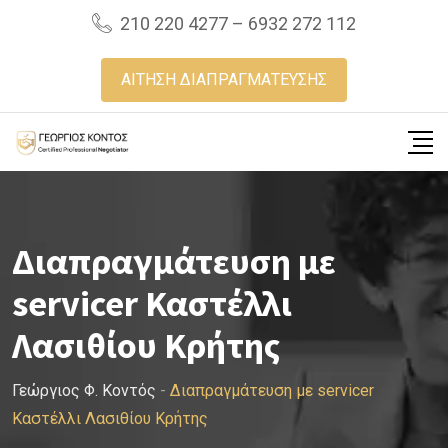
Skip
210 220 4277 – 6932 272 112
to
content
ΑΙΤΗΣΗ ΔΙΑΠΡΑΓΜΑΤΕΥΣΗΣ
Διαπραγμάτευση με
servicer Καστέλλι
Λασιθίου Κρήτης
Γεώργιος Φ. Κοντός
-
Διαπραγμάτευση με servicer
Καστέλλι Λασιθίου Κρήτης