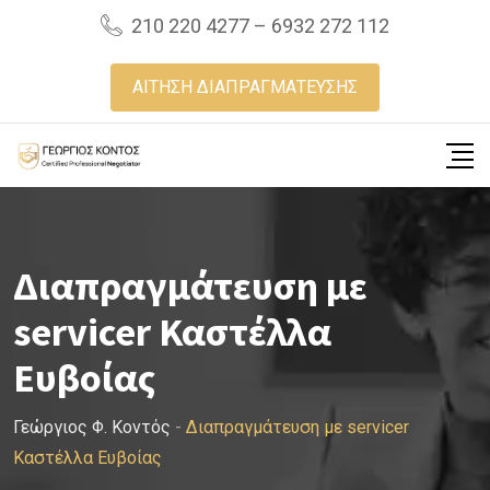
Skip
210 220 4277 – 6932 272 112
to
content
ΑΙΤΗΣΗ ΔΙΑΠΡΑΓΜΑΤΕΥΣΗΣ
Διαπραγμάτευση με
servicer Καστέλλα
Ευβοίας
Γεώργιος Φ. Κοντός
-
Διαπραγμάτευση με servicer
Καστέλλα Ευβοίας