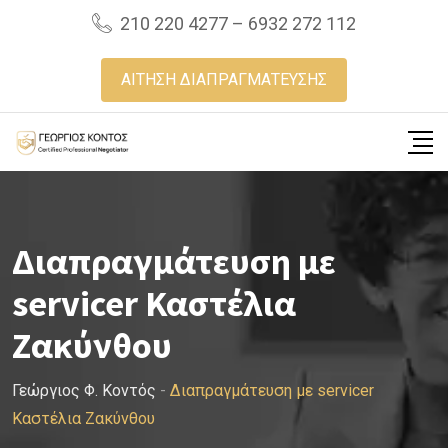
Skip
210 220 4277 – 6932 272 112
to
content
ΑΙΤΗΣΗ ΔΙΑΠΡΑΓΜΑΤΕΥΣΗΣ
Διαπραγμάτευση με
servicer Καστέλια
Ζακύνθου
Γεώργιος Φ. Κοντός
-
Διαπραγμάτευση με servicer
Καστέλια Ζακύνθου